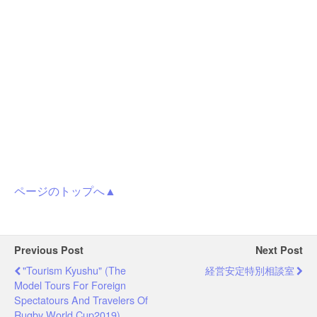
ページのトップへ▲
Previous Post
Next Post
"Tourism Kyushu" (The
経営安定特別相談室
Model Tours For Foreign
Spectatours And Travelers Of
Rugby World Cup2019)