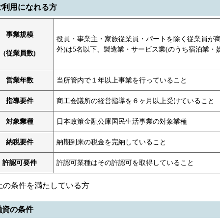
 ご利用になれる方
事業規模
役員・事業主・家族従業員・パートを除く従業員が商
外)は5名以下、製造業・サービス業(のうち宿泊業・娯
(従業員数)
営業年数
当所管内で１年以上事業を行っていること
指導要件
商工会議所の経営指導を６ヶ月以上受けていること
対象業種
日本政策金融公庫国民生活事業の対象業種
納税要件
納期到来の税金を完納していること
許認可要件
許認可業種はその許認可を取得していること
上の条件を満たしている方
 融資の条件