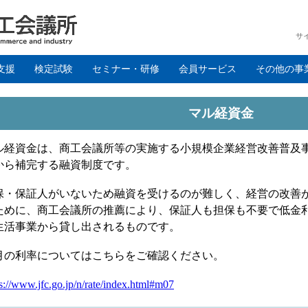
サ
支援
検定試験
セミナー・研修
会員サービス
その他の事
マル経資金
ル経資金は、商工会議所等の実施する小規模企業経営改善普及
から補完する融資制度です。
保・保証人がいないため融資を受けるのが難しく、経営の改善
ために、商工会議所の推薦により、保証人も担保も不要で低金
生活事業から貸し出されるものです。
月の利率についてはこちらをご確認ください。
s://www.jfc.go.jp/n/rate/index.html#m07