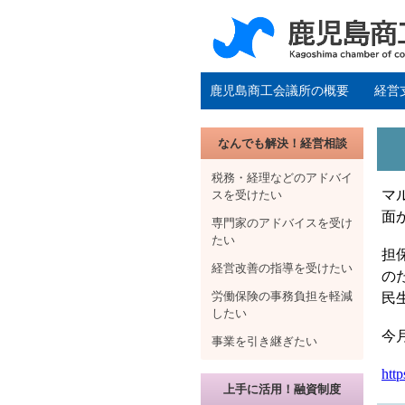
鹿児島商工会議所の概要
経営
なんでも解決！経営相談
税務・経理などのアドバイ
マ
スを受けたい
面
専門家のアドバイスを受け
たい
担
経営改善の指導を受けたい
の
労働保険の事務負担を軽減
民
したい
今
事業を引き継ぎたい
http
上手に活用！融資制度