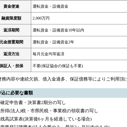
資金使途
運転資金・設備資金
融資限度額
2,000万円
返済期間
運転資金・設備資金10年以内
元金措置期間
運転資金・設備資金2年
返済方法
毎月元金均等返済
保証人・担保
不要(保証協会の保証も不要)
財務内容や連続欠損、借入金過多、保証債務等によりご利用頂
 申込に必要な書類
確定申告書・決算書2期分の写し
所得(法人)税・市県民税・事業税の領収書の写し
残高試算表(決算後6ヶ月を経過している場合)