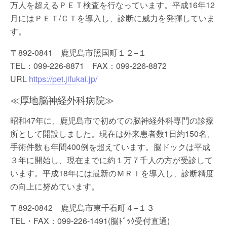
万人を超えるＰＥＴ検査を行なっています。平成16年12
月にはＰＥＴ/ＣＴを導入し、診断に威力を発揮していま
す。
〒892-0841 鹿児島市照国町１２−１
TEL：099-226-8871 FAX：099-226-8872
URL
https://pet.jifukai.jp/
≪厚地脳神経外科病院≫
昭和47年に、鹿児島市で初めての脳神経外科専門の診療
所として開設しました。現在は外来患者数1日約150名、
手術件数も年間400例を超えています。脳ドックは平成
３年に開始し、現在までに約１万７千人の方が受診して
います。平成18年には最新のＭＲＩを導入し、診断精度
の向上に努めています。
〒892-0842 鹿児島市東千石町４−１３
TEL・FAX：099-226-1491(脳ﾄﾞｯｸ受付直通)