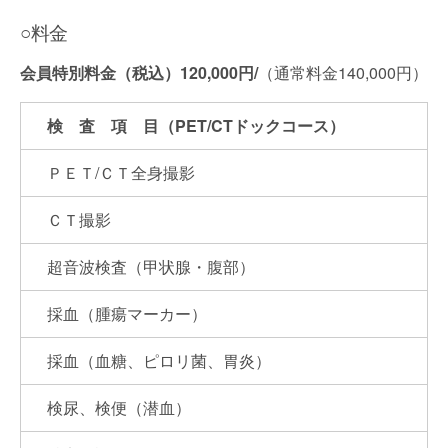
○料金
会員特別料金（税込）120,000円/
（通常料金140,000円）
検 査 項 目（
PET/CTドックコース）
ＰＥＴ/ＣＴ全身撮影
ＣＴ撮影
超音波検査（甲状腺・腹部）
採血（腫瘍マーカー）
採血（血糖、ピロリ菌、胃炎）
検尿、検便（潜血）