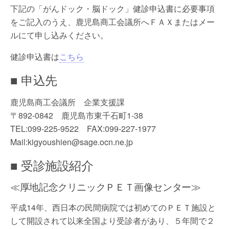
下記の「がんドック・脳ドック」健診申込書に必要事項
をご記入のうえ、鹿児島商工会議所へＦＡＸまたはメー
ルにて申し込みください。
健診申込書は
こちら
■ 申込先
鹿児島商工会議所 企業支援課
〒892-0842 鹿児島市東千石町1-38
TEL:099-225-9522 FAX:099-227-1977
Mail:kigyoushien@sage.ocn.ne.jp
■ 受診施設紹介
≪厚地記念クリニックＰＥＴ画像センター≫
平成14年、西日本の民間病院では初めてのＰＥＴ施設と
して開設されて以来全国より受診者があり、５年間で２