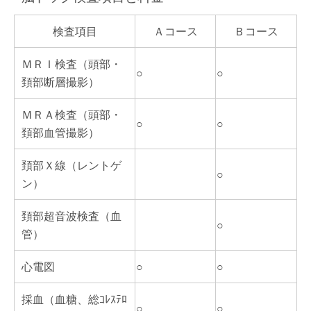
検査項目
Ａコース
Ｂコース
ＭＲＩ検査（頭部・
○
○
頚部断層撮影）
ＭＲＡ検査（頭部・
○
○
頚部血管撮影）
頚部Ｘ線（レントゲ
○
ン）
頚部超音波検査（血
○
管）
心電図
○
○
採血（血糖、総ｺﾚｽﾃﾛ
○
○