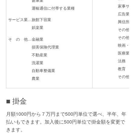
倉庫業
家事サービ
運輸通信に付帯する業種
広告業
サービス業…旅館下宿業
興信所
娯楽業
その他の事業
その他修理
そ の 他…金融業
映画・ビデ
損害保険代理業
医療業
不動産業
法務
洗濯業
教育
自動車整備業
その他サー
農業
■ 掛金
月額1000円から７万円まで500円単位で選べ、半年、年
払いもできます。加入後に500円単位で掛金額を変更で
きます。