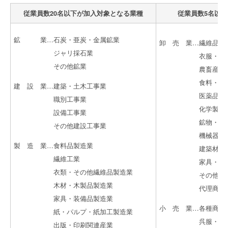
従業員数20名以下が加入対象となる業種
従業員数5名以
鉱 業…石炭・亜炭・金属鉱業
卸 売 業…繊維品卸
ジャリ採石業
衣服・身の回
その他鉱業
農畜産物卸
食料・飲料
建 設 業…建築・土木工事業
医薬品・化粧
職別工事業
化学製品卸
設備工事業
鉱物・金属材
その他建設工事業
機械器具卸
製 造 業…食料品製造業
建築材料卸
繊維工業
家具・建具什
衣類・その他繊維品製造業
その他卸売
木材・木製品製造業
代理商・仲
家具・装備品製造業
小 売 業…各種商品
紙・パルプ・紙加工製造業
呉服・服地・
出版・印刷関連産業