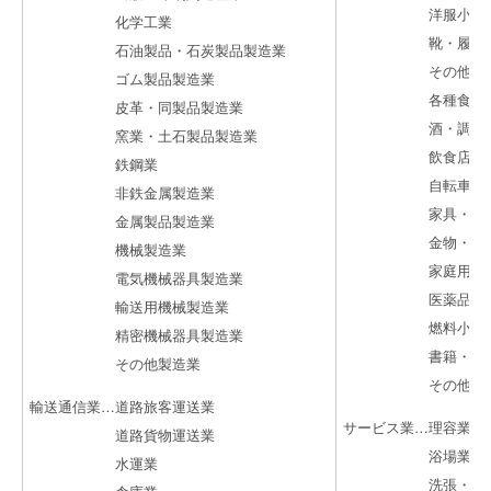
洋服小売
化学工業
靴・履物小
石油製品・石炭製品製造業
その他繊維・衣
ゴム製品製造業
各種食料品
皮革・同製品製造業
酒・調味料
窯業・土石製品製造業
飲食店業
鉄鋼業
自転車・自動
非鉄金属製造業
家具・建具・
金属製品製造業
金物・荒物
機械製造業
家庭用機械器
電気機械器具製造業
医薬品・化粧
輸送用機械製造業
燃料小売
精密機械器具製造業
書籍・文房具
その他製造業
その他小売
輸送通信業…道路旅客運送業
サービス業…理容業
道路貨物運送業
浴場業
水運業
洗張・染物