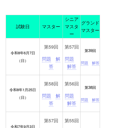
シニア
グランド
試験日
マスター
マスタ
マスター
ー
第59回
第57回
第39回
令和8年6月7日
問題
解
問題
（日）
問題
解答
答
解答
第58回
第56回
第38回
令和8年1月25日
問題
解
問題
（日）
問題
解答
答
解答
第57回
第55回
令和7年9月3日