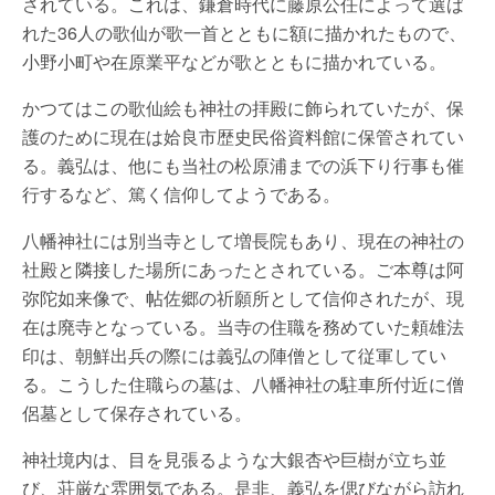
されている。これは、鎌倉時代に藤原公任によって選ば
れた36人の歌仙が歌一首とともに額に描かれたもので、
小野小町や在原業平などが歌とともに描かれている。
かつてはこの歌仙絵も神社の拝殿に飾られていたが、保
護のために現在は姶良市歴史民俗資料館に保管されてい
る。義弘は、他にも当社の松原浦までの浜下り行事も催
行するなど、篤く信仰してようである。
八幡神社には別当寺として増長院もあり、現在の神社の
社殿と隣接した場所にあったとされている。ご本尊は阿
弥陀如来像で、帖佐郷の祈願所として信仰されたが、現
在は廃寺となっている。当寺の住職を務めていた頼雄法
印は、朝鮮出兵の際には義弘の陣僧として従軍してい
る。こうした住職らの墓は、八幡神社の駐車所付近に僧
侶墓として保存されている。
神社境内は、目を見張るような大銀杏や巨樹が立ち並
び、荘厳な雰囲気である。是非、義弘を偲びながら訪れ