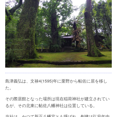
島津義弘は、文禄4(1595)年に栗野から帖佐に居を移し
た。
その際居館となった場所は現在稲荷神社が建立されてい
るが、その北東に帖佐八幡神社は位置している。
当社は、かつて新正八幡宮とも呼ばれ、創建は弘安年中