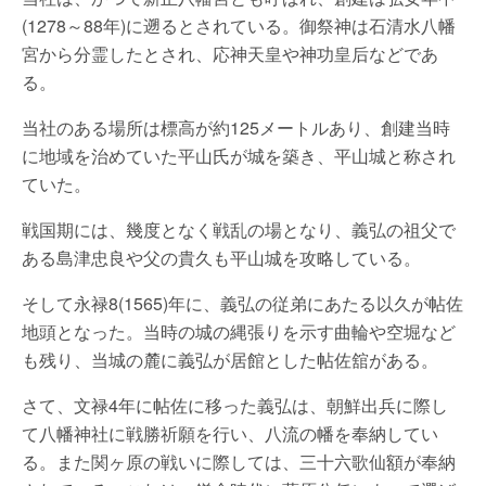
(1278～88年)に遡るとされている。御祭神は石清水八幡
宮から分霊したとされ、応神天皇や神功皇后などであ
る。
当社のある場所は標高が約125メートルあり、創建当時
に地域を治めていた平山氏が城を築き、平山城と称され
ていた。
戦国期には、幾度となく戦乱の場となり、義弘の祖父で
ある島津忠良や父の貴久も平山城を攻略している。
そして永禄8(1565)年に、義弘の従弟にあたる以久が帖佐
地頭となった。当時の城の縄張りを示す曲輪や空堀など
も残り、当城の麓に義弘が居館とした帖佐舘がある。
さて、文禄4年に帖佐に移った義弘は、朝鮮出兵に際し
て八幡神社に戦勝祈願を行い、八流の幡を奉納してい
る。また関ヶ原の戦いに際しては、三十六歌仙額が奉納