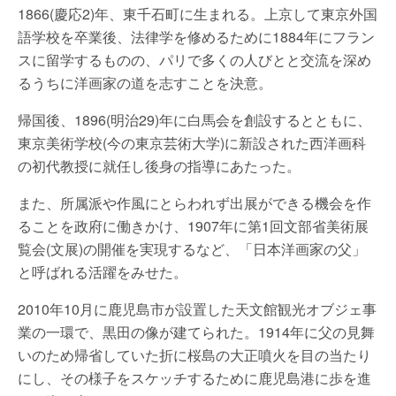
1866(慶応2)年、東千石町に生まれる。上京して東京外国
語学校を卒業後、法律学を修めるために1884年にフラン
スに留学するものの、パリで多くの人びとと交流を深め
るうちに洋画家の道を志すことを決意。
帰国後、1896(明治29)年に白馬会を創設するとともに、
東京美術学校(今の東京芸術大学)に新設された西洋画科
の初代教授に就任し後身の指導にあたった。
また、所属派や作風にとらわれず出展ができる機会を作
ることを政府に働きかけ、1907年に第1回文部省美術展
覧会(文展)の開催を実現するなど、「日本洋画家の父」
と呼ばれる活躍をみせた。
2010年10月に鹿児島市が設置した天文館観光オブジェ事
業の一環で、黒田の像が建てられた。1914年に父の見舞
いのため帰省していた折に桜島の大正噴火を目の当たり
にし、その様子をスケッチするために鹿児島港に歩を進