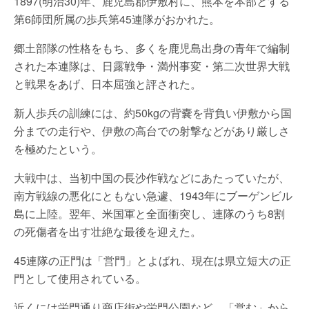
1897(明治30)年、鹿児島郡伊敷村に、熊本を本部とする
第6師団所属の歩兵第45連隊がおかれた。
郷土部隊の性格をもち、多くを鹿児島出身の青年で編制
された本連隊は、日露戦争・満州事変・第二次世界大戦
と戦果をあげ、日本屈強と評された。
新人歩兵の訓練には、約50kgの背嚢を背負い伊敷から国
分までの走行や、伊敷の高台での射撃などがあり厳しさ
を極めたという。
大戦中は、当初中国の長沙作戦などにあたっていたが、
南方戦線の悪化にともない急遽、1943年にブーゲンビル
島に上陸。翌年、米国軍と全面衝突し、連隊のうち8割
の死傷者を出す壮絶な最後を迎えた。
45連隊の正門は「営門」とよばれ、現在は県立短大の正
門として使用されている。
近くには栄門通り商店街や栄門公園など、「営む」から