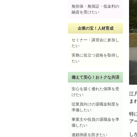
無担保・無保証・低金利の
融資を受けたい
企業の宝！人材育成
セミナー・講習会に参加し
たい
実務に役立つ資格を取得し
たい
備えて安心！おトクな共済
安心を築く優れた保障を受
江
けたい
ま
従業員向けの退職金制度を
準備したい
特
事業主や役員の退職金を準
ア
備したい
し
連鎖倒産を防ぎたい