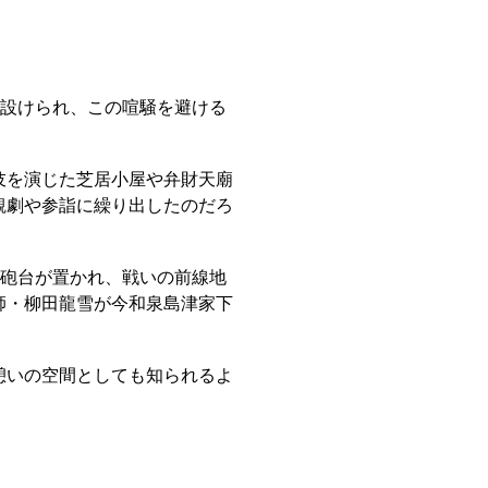
館が設けられ、この喧騒を避ける
伎を演じた芝居小屋や弁財天廟
観劇や参詣に繰り出したのだろ
之洲砲台が置かれ、戦いの前線地
師・柳田龍雪が今和泉島津家下
憩いの空間としても知られるよ