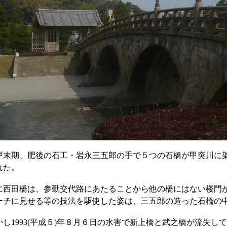
戸末期、肥後の石工・岩永三五郎の手で５つの石橋が甲突川に
れた。
に西田橋は、参勤交代路にあたることから他の橋にはない楼門
ーチに見せる等の技法を駆使した姿は、三五郎の造った石橋の
かし1993(平成５)年８月６日の水害で新上橋と武之橋が流失してし