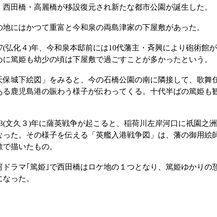
・西田橋・高麗橋が移設復元され新たな都市公園が誕生した。
の地にはかつて重富と今和泉の両島津家の下屋敷があった。
847(弘化４)年、今和泉本邸前には10代藩主・斉興により砲術
めに篤姫も幼少の頃は下屋敷で過ごすことが多かったという。
天保城下絵図」をみると、今の石橋公園の南に隣接して、歌舞
ある鹿児島港の賑わう様子が伝わってくる。十代半ばの篤姫も
。
863(文久３)年に薩英戦争が起こると、稲荷川左岸河口に祇園
なった。その様子を伝える「英艦入港戦争図」は、藩の御用絵
敷で描いたもの。
河ドラマ｢篤姫｣で西田橋はロケ地の１つとなり、篤姫ゆかりの
になった。