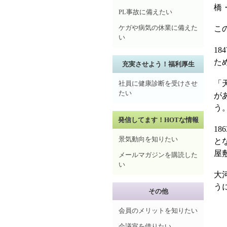
橋
PL事故に備えたい
ケガや病気の休業に備えた
こ
い
1
た
充実させよう！福利厚生
「
社員に健康診断を受けさせ
たい
が
う
発信してます！HOTな情報
1
景気動向を知りたい
と
屋
メールマガジンを購読した
い
大
う
その他
会員のメリットを知りたい
会議室を借りたい